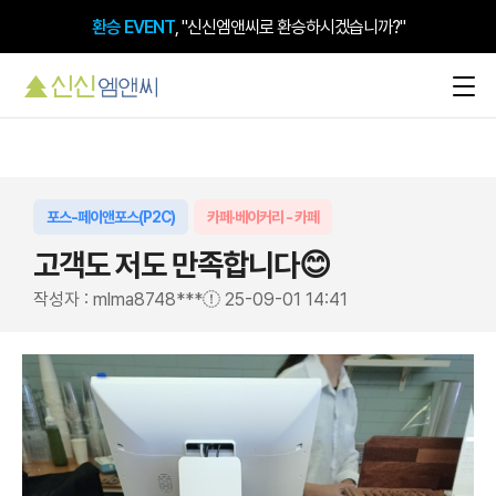
환승 EVENT
, "신신엠앤씨로 환승하시겠습니까?"
포스-페이앤포스(P2C)
카페·베이커리 - 카페
고객도 저도 만족합니다😊
작성자 : mlma8748***
25-09-01 14:41