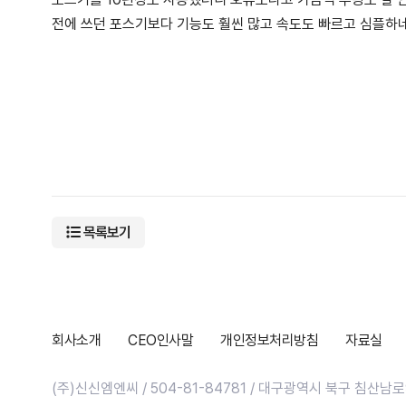
전에 쓰던 포스기보다 기능도 훨씬 많고 속도도 빠르고 심플하
목록보기
회사소개
CEO인사말
개인정보처리방침
자료실
(주)신신엠엔씨 / 504-81-84781 / 대구광역시 북구 침산남로9길 2